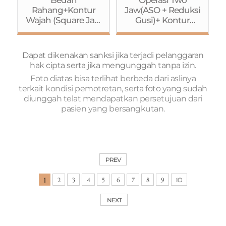
Ptosis dengan
Rahang+Kontur
Jaw(ASO + Reduksi
Metode
Wajah (Square Jaw
Gusi)+ Kontur
Jahitan)+Rhinoplas
Reduction
Wajah(Reduksi
ty (Osteotomy)
(Pengecilan
Tulang
Rahang
Pipi+Rahang
Dapat dikenakan sanksi jika terjadi pelanggaran
Kotak)+Pengecilan
Kotak+Genioplasty)
hak cipta serta jika mengunggah tanpa izin.
Tulang
+ Buccal Fat
Foto diatas bisa terlihat berbeda dari aslinya
Pipi+Genioplasty)+
Removal+Operasi
terkait kondisi pemotretan, serta foto yang sudah
Operasi Mata
Mata (Metode
diunggah telat mendapatkan persetujuan dari
(Koreksi Ptosis
Jahitan+Koreksi
pasien yang bersangkutan.
dengan Metode
Ptosis)+Rhinoplast
Jahitan)+Rhinoplas
y+Fat Grafting
ty (batang
(Dahi)+Liposuction
hidung+pangkal
(Perut+perut
hidung)
bagian
PREV
samping+paha)
1
2
3
4
5
6
7
8
9
10
NEXT