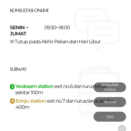
KONSULTASI ONLINE
SENIN ~
09:30~18:00
JUMAT
※ Tutup pada Akhir Pekan dan Hari Libur
SUBWAY
Konsultasi
Yeoksam station
exit no.6 dan
lurus terus
2
Online
sekitar 100m
Eonju station
exit no.7 dan
lurus terus sekitar
9
Review
400m
SNS