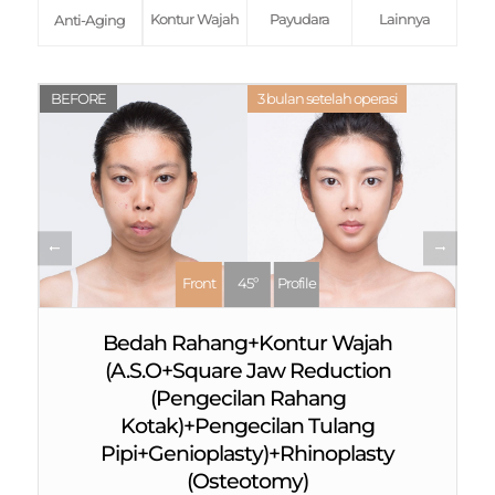
Kontur Wajah
Payudara
Lainnya
Anti-Aging
BEFORE
3 bulan setelah operasi
Front
45º
Profile
Bedah Rahang+Kontur Wajah
(A.S.O+Square Jaw Reduction
(Pengecilan Rahang
Kotak)+Pengecilan Tulang
Pipi+Genioplasty)+Rhinoplasty
(Osteotomy)