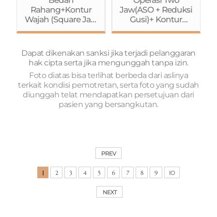
Ptosis dengan
Rahang+Kontur
Jaw(ASO + Reduksi
Metode
Wajah (Square Jaw
Gusi)+ Kontur
Jahitan)+Rhinoplas
Reduction
Wajah(Reduksi
ty (Osteotomy)
(Pengecilan
Tulang
Rahang
Pipi+Rahang
Dapat dikenakan sanksi jika terjadi pelanggaran
Kotak)+Pengecilan
Kotak+Genioplasty)
hak cipta serta jika mengunggah tanpa izin.
Tulang
+ Buccal Fat
Foto diatas bisa terlihat berbeda dari aslinya
Pipi+Genioplasty)+
Removal+Operasi
terkait kondisi pemotretan, serta foto yang sudah
Operasi Mata
Mata (Metode
diunggah telat mendapatkan persetujuan dari
(Koreksi Ptosis
Jahitan+Koreksi
pasien yang bersangkutan.
dengan Metode
Ptosis)+Rhinoplast
Jahitan)+Rhinoplas
y+Fat Grafting
ty (batang
(Dahi)+Liposuction
hidung+pangkal
(Perut+perut
hidung)
bagian
PREV
samping+paha)
1
2
3
4
5
6
7
8
9
10
NEXT