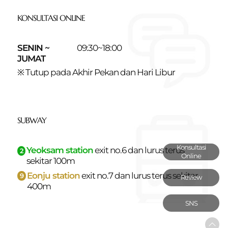
KONSULTASI ONLINE
SENIN ~
09:30~18:00
JUMAT
※ Tutup pada Akhir Pekan dan Hari Libur
SUBWAY
Konsultasi
Yeoksam station
exit no.6 dan
lurus terus
2
Online
sekitar 100m
Eonju station
exit no.7 dan
lurus terus sekitar
9
Review
400m
SNS