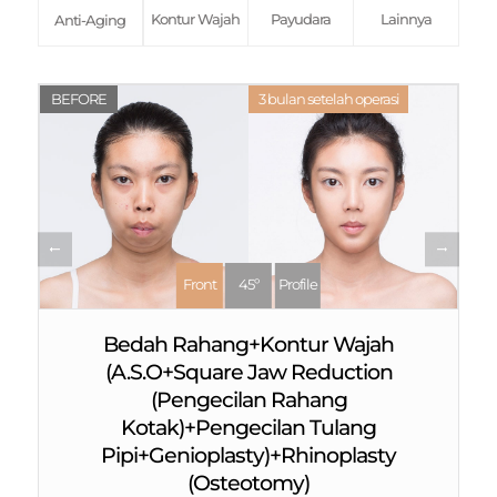
Kontur Wajah
Payudara
Lainnya
Anti-Aging
BEFORE
3 bulan setelah operasi
Front
45º
Profile
Bedah Rahang+Kontur Wajah
(A.S.O+Square Jaw Reduction
(Pengecilan Rahang
Kotak)+Pengecilan Tulang
Pipi+Genioplasty)+Rhinoplasty
(Osteotomy)