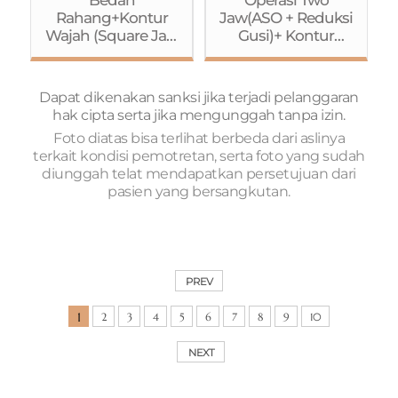
Ptosis dengan
Rahang+Kontur
Jaw(ASO + Reduksi
Metode
Wajah (Square Jaw
Gusi)+ Kontur
Jahitan)+Rhinoplas
Reduction
Wajah(Reduksi
ty (Osteotomy)
(Pengecilan
Tulang
Rahang
Pipi+Rahang
Dapat dikenakan sanksi jika terjadi pelanggaran
Kotak)+Pengecilan
Kotak+Genioplasty)
hak cipta serta jika mengunggah tanpa izin.
Tulang
+ Buccal Fat
Foto diatas bisa terlihat berbeda dari aslinya
Pipi+Genioplasty)+
Removal+Operasi
terkait kondisi pemotretan, serta foto yang sudah
Operasi Mata
Mata (Metode
diunggah telat mendapatkan persetujuan dari
(Koreksi Ptosis
Jahitan+Koreksi
pasien yang bersangkutan.
dengan Metode
Ptosis)+Rhinoplast
Jahitan)+Rhinoplas
y+Fat Grafting
ty (batang
(Dahi)+Liposuction
hidung+pangkal
(Perut+perut
hidung)
bagian
PREV
samping+paha)
1
2
3
4
5
6
7
8
9
10
NEXT