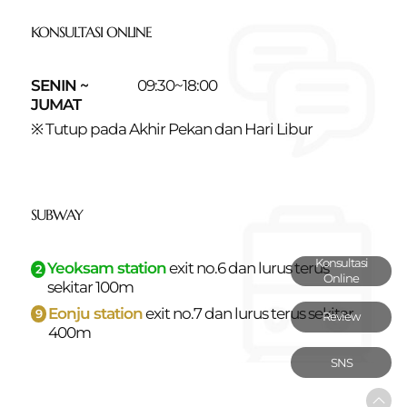
KONSULTASI ONLINE
SENIN ~
09:30~18:00
JUMAT
※ Tutup pada Akhir Pekan dan Hari Libur
SUBWAY
Konsultasi
Yeoksam station
exit no.6 dan
lurus terus
2
Online
sekitar 100m
Eonju station
exit no.7 dan
lurus terus sekitar
9
Review
400m
SNS