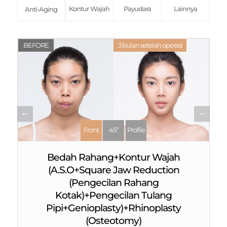
Kontur Wajah
Payudara
Lainnya
Anti-Aging
BEFORE
3 bulan setelah operasi
Front
45º
Profile
Bedah Rahang+Kontur Wajah
(A.S.O+Square Jaw Reduction
(Pengecilan Rahang
Kotak)+Pengecilan Tulang
Pipi+Genioplasty)+Rhinoplasty
(Osteotomy)