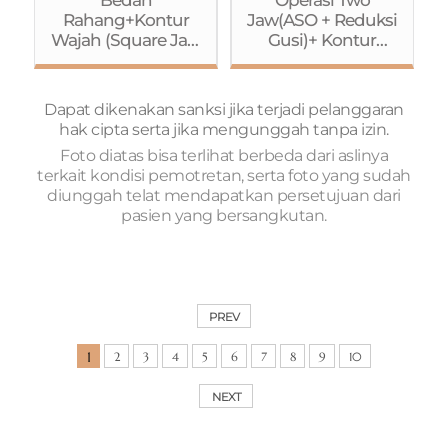
Ptosis dengan
Rahang+Kontur
Jaw(ASO + Reduksi
Metode
Wajah (Square Jaw
Gusi)+ Kontur
Jahitan)+Rhinoplas
Reduction
Wajah(Reduksi
ty (Osteotomy)
(Pengecilan
Tulang
Rahang
Pipi+Rahang
Dapat dikenakan sanksi jika terjadi pelanggaran
Kotak)+Pengecilan
Kotak+Genioplasty)
hak cipta serta jika mengunggah tanpa izin.
Tulang
+ Buccal Fat
Foto diatas bisa terlihat berbeda dari aslinya
Pipi+Genioplasty)+
Removal+Operasi
terkait kondisi pemotretan, serta foto yang sudah
Operasi Mata
Mata (Metode
diunggah telat mendapatkan persetujuan dari
(Koreksi Ptosis
Jahitan+Koreksi
pasien yang bersangkutan.
dengan Metode
Ptosis)+Rhinoplast
Jahitan)+Rhinoplas
y+Fat Grafting
ty (batang
(Dahi)+Liposuction
hidung+pangkal
(Perut+perut
hidung)
bagian
PREV
samping+paha)
1
2
3
4
5
6
7
8
9
10
NEXT