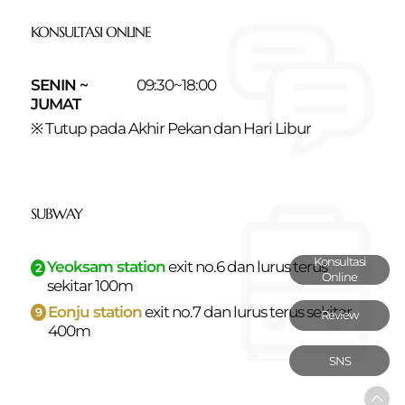
KONSULTASI ONLINE
SENIN ~
09:30~18:00
JUMAT
※ Tutup pada Akhir Pekan dan Hari Libur
SUBWAY
Konsultasi
Yeoksam station
exit no.6 dan
lurus terus
2
Online
sekitar 100m
Eonju station
exit no.7 dan
lurus terus sekitar
9
Review
400m
SNS