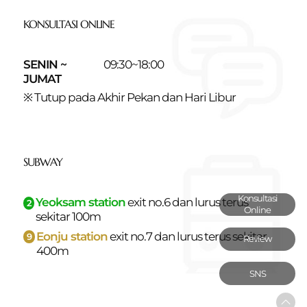
KONSULTASI ONLINE
SENIN ~
09:30~18:00
JUMAT
※ Tutup pada Akhir Pekan dan Hari Libur
SUBWAY
Konsultasi
Yeoksam station
exit no.6 dan
lurus terus
2
Online
sekitar 100m
Eonju station
exit no.7 dan
lurus terus sekitar
9
Review
400m
SNS