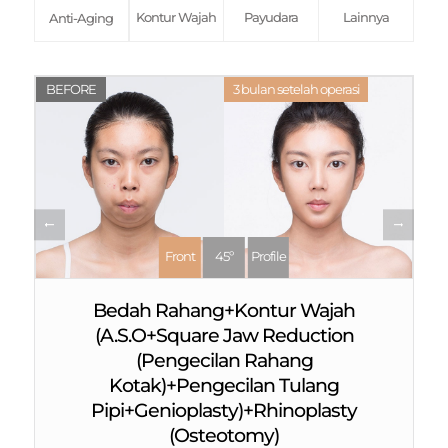
Kontur Wajah
Payudara
Lainnya
Anti-Aging
BEFORE
3 bulan setelah operasi
Front
45º
Profile
Bedah Rahang+Kontur Wajah
(A.S.O+Square Jaw Reduction
(Pengecilan Rahang
Kotak)+Pengecilan Tulang
Pipi+Genioplasty)+Rhinoplasty
(Osteotomy)