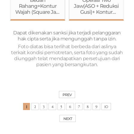
Ptosis dengan
Rahang+Kontur
Jaw(ASO + Reduksi
Metode
Wajah (Square Jaw
Gusi)+ Kontur
Jahitan)+Rhinoplas
Reduction
Wajah(Reduksi
ty (Osteotomy)
(Pengecilan
Tulang
Rahang
Pipi+Rahang
Dapat dikenakan sanksi jika terjadi pelanggaran
Kotak)+Pengecilan
Kotak+Genioplasty)
hak cipta serta jika mengunggah tanpa izin.
Tulang
+ Buccal Fat
Foto diatas bisa terlihat berbeda dari aslinya
Pipi+Genioplasty)+
Removal+Operasi
terkait kondisi pemotretan, serta foto yang sudah
Operasi Mata
Mata (Metode
diunggah telat mendapatkan persetujuan dari
(Koreksi Ptosis
Jahitan+Koreksi
pasien yang bersangkutan.
dengan Metode
Ptosis)+Rhinoplast
Jahitan)+Rhinoplas
y+Fat Grafting
ty (batang
(Dahi)+Liposuction
hidung+pangkal
(Perut+perut
hidung)
bagian
PREV
samping+paha)
1
2
3
4
5
6
7
8
9
10
NEXT