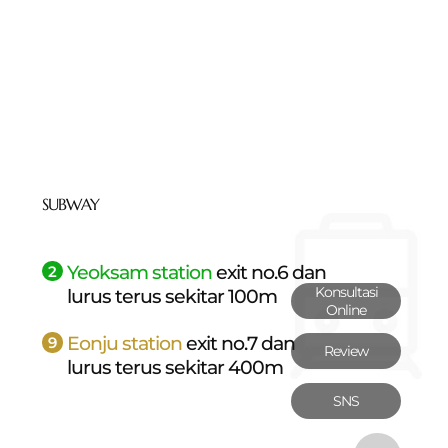
SUBWAY
Yeoksam station
exit no.6 dan
2
Konsultasi
lurus terus sekitar 100m
Online
Eonju station
exit no.7 dan
9
Review
lurus terus sekitar 400m
SNS