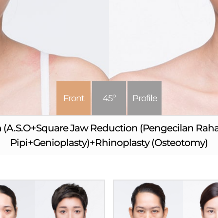
Front
45º
Profile
(A.S.O+Square Jaw Reduction (Pengecilan Raha
Pipi+Genioplasty)+Rhinoplasty (Osteotomy)