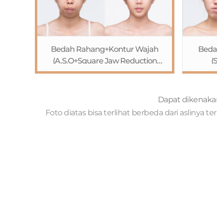
Bedah Rahang+Kontur Wajah
Beda
(A.S.O+Square Jaw Reduction
(
(Pengecilan Rahang
Kotak)+Pengecilan Tulang
Ko
Pipi+Genioplasty)+Rhinoplasty
Pipi+
Dapat dikenakan 
(Osteotomy)
Foto diatas bisa terlihat berbeda dari aslinya
mata
P
Jahita