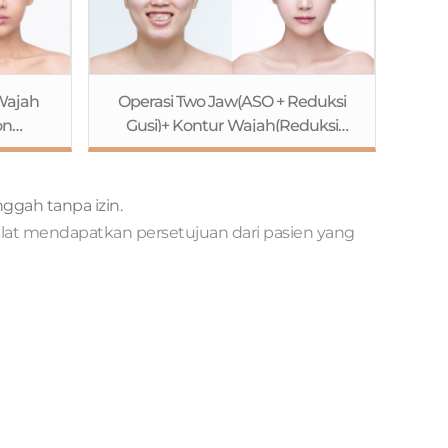
Wajah
Operasi Two Jaw(ASO + Reduksi
on
Gusi)+ Kontur Wajah(Reduksi
g
Tulang Pipi+Rahang
ang
Kotak+Genioplasty)+ Buccal Fat
i Mata
Removal+Operasi Mata (Metode
nggah tanpa izin.
Metode
Jahitan+Koreksi
 telat mendapatkan persetujuan dari pasien yang
atang
Ptosis)+Rhinoplasty+Fat Grafting
ng)
(Dahi)+Liposuction(Perut+perut
bagian samping+paha)