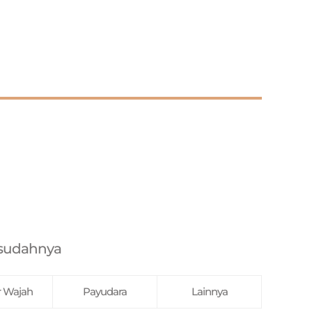
sesudahnya
r Wajah
Payudara
Lainnya