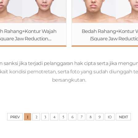
h Rahang+Kontur Wajah
Bedah Rahang+Kontur 
Square Jaw Reduction
(Square Jaw Reducti
(Pengecilan Rahang
(Pengecilan Rahan
tak)+Pengecilan Tulang
Kotak)+Pengecilan Tul
Genioplasty)+Pembesaran
Pipi+Genioplasty)+Operas
sanksi jika terjadi pelanggaran hak cipta serta jika mengu
Payudara (bentuk air
(Koreksi Ptosis dengan 
 terkait kondisi pemotretan, serta foto yang sudah diunggah
)+Operasi Mata (Koreksi
Jahitan)+Rhinoplasty (b
bersangkutan.
tosis dengan Metode
hidung+pangkal hidu
n)+Rhinoplasty (Osteotomy)
1
PREV
2
3
4
5
6
7
8
9
10
NEXT