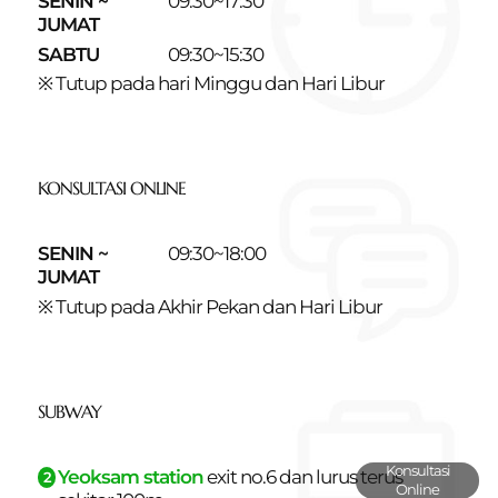
SENIN ~
09:30~17:30
JUMAT
SABTU
09:30~15:30
※ Tutup pada hari Minggu dan Hari Libur
KONSULTASI ONLINE
SENIN ~
09:30~18:00
JUMAT
※ Tutup pada Akhir Pekan dan Hari Libur
SUBWAY
Konsultasi
Yeoksam station
exit no.6 dan
lurus terus
2
Online