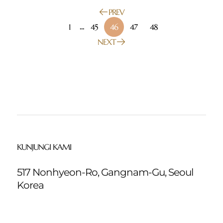
PREV
1
...
45
46
47
48
NEXT
KUNJUNGI KAMI
517 Nonhyeon-Ro, Gangnam-Gu, Seoul
Korea