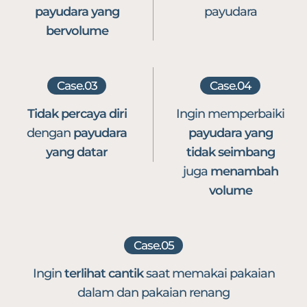
payudara
yang
payudara
bervolume
Case.03
Case.04
Tidak percaya diri
Ingin memperbaiki
dengan
payudara
payudara yang
yang datar
tidak seimbang
juga
menambah
volume
Case.05
Ingin
terlihat cantik
saat memakai pakaian
dalam dan pakaian
renang