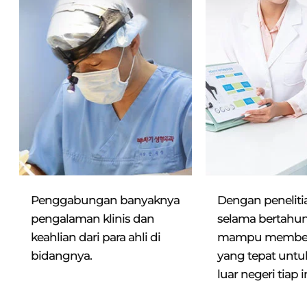
n
Penggabungan banyaknya
Dengan peneliti
pengalaman klinis dan
selama
bertahun
keahlian dari para ahli di
mampu
memberi
bidangnya.
yang
tepat untu
luar negeri tiap
i