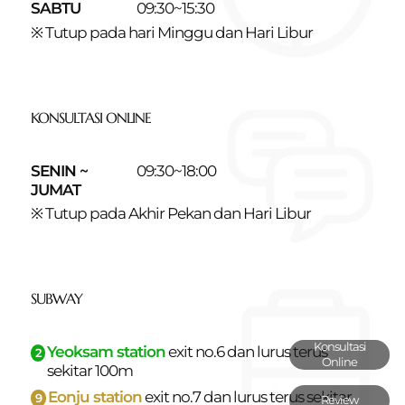
SABTU
09:30~15:30
※ Tutup pada hari Minggu dan Hari Libur
KONSULTASI ONLINE
SENIN ~
09:30~18:00
JUMAT
※ Tutup pada Akhir Pekan dan Hari Libur
SUBWAY
Konsultasi
Yeoksam station
exit no.6 dan
lurus terus
2
Online
sekitar 100m
Eonju station
exit no.7 dan
lurus terus sekitar
9
Review