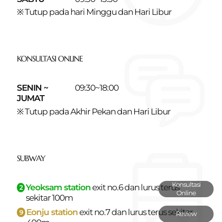
※ Tutup pada hari Minggu dan Hari Libur
KONSULTASI ONLINE
SENIN ~
09:30~18:00
JUMAT
※ Tutup pada Akhir Pekan dan Hari Libur
SUBWAY
Konsultasi
Yeoksam station
exit no.6 dan
lurus terus
2
Online
sekitar 100m
Eonju station
exit no.7 dan
lurus terus sekitar
9
Review