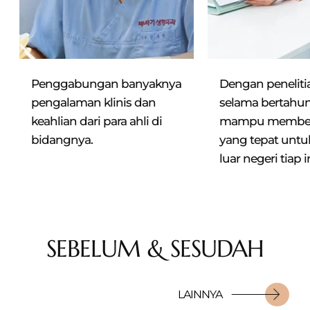
n
Penggabungan banyaknya
Dengan peneliti
pengalaman klinis dan
selama
bertahun
keahlian dari para ahli di
mampu
memberi
bidangnya.
yang
tepat untu
luar negeri tiap
i
SEBELUM & SESUDAH
LAINNYA