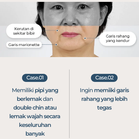
Case.01
Case.02
Memiliki
pipi yang
Ingin
memiiki
garis
berlemak
dan
rahang yang
lebih
double
chin atau
tegas
lemak
wajah secara
keseluruhan
banyak