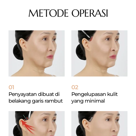
METODE OPERASI
01
02
Penyayatan dibuat di
Pengelupasan kulit
belakang
garis rambut
yang
minimal